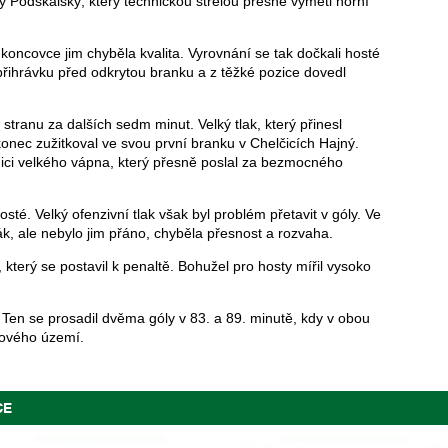
 Podskalský, který technickou střelou přesně vymetl horní
v koncovce jim chyběla kvalita. Vyrovnání se tak dočkali hosté
přihrávku před odkrytou branku a z těžké pozice dovedl
 stranu za dalších sedm minut. Velký tlak, který přinesl
akonec zužitkoval ve svou první branku v Chelčicích Hajný.
ici velkého vápna, který přesně poslal za bezmocného
sté. Velký ofenzivní tlak však byl problém přetavit v góly. Ve
ák, ale nebylo jim přáno, chyběla přesnost a rozvaha.
 který se postavil k penaltě. Bohužel pro hosty mířil vysoko
g. Ten se prosadil dvěma góly v 83. a 89. minutě, kdy v obou
tového území.
CE