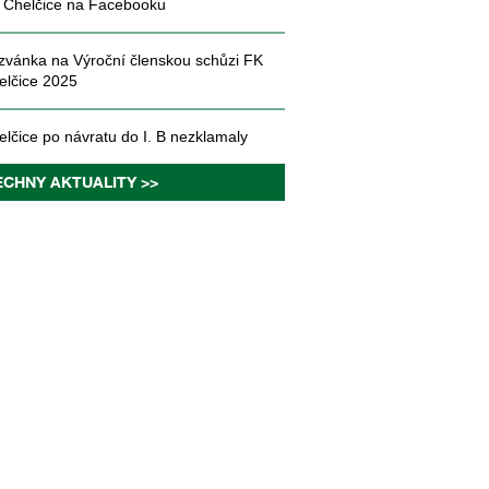
 Chelčice na Facebooku
zvánka na Výroční členskou schůzi FK
elčice 2025
elčice po návratu do I. B nezklamaly
ECHNY AKTUALITY >>