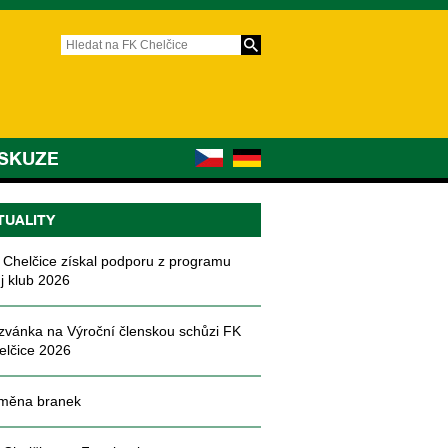
ISKUZE
TUALITY
 Chelčice získal podporu z programu
j klub 2026
zvánka na Výroční členskou schůzi FK
elčice 2026
měna branek