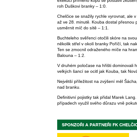
exekuci přímého kopu se postavil zkušený
roh Duškovi branky – 1:0.
Chelčice se snažily rychle vyrovnat, ale 
až ve 28. minutě. Kouba dostal přesnou 
usměrnit míč do sítě – 1:1.
Buchteleho svěřenci otočili skóre na svou
několik střel v okolí branky Poříčí, tak n
Ten se zmocnil odraženého míče na hran
Balouna – 1:2.
V druhém poločase na hřišti dominovali ho
velkých šancí se ocitl jak Kouba, tak Nov
Největší příležitost na zvýšení měl Šácha,
nad branku.
Definitivní pojistky tak přidal Marek Lan
případech využil svého důrazu vně poku
SPONZOŘI A PARTNEŘI FK CHELČI