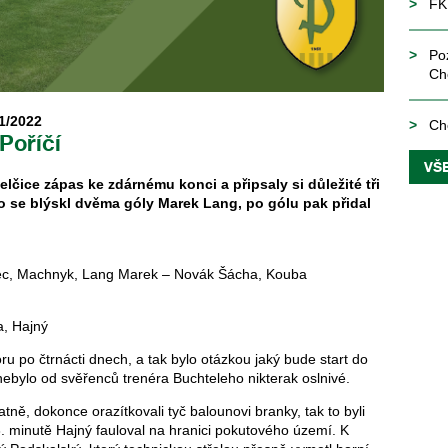
FK
Po
Ch
1/2022
Ch
Poříčí
VŠ
lčice zápas ke zdárnému konci a připsaly si důležité tři
o se blýskl dvěma góly Marek Lang, po gólu pak přidal
vec, Machnyk, Lang Marek – Novák Šácha, Kouba
a, Hajný
u po čtrnácti dnech, a tak bylo otázkou jaký bude start do
nebylo od svěřenců trenéra Buchteleho nikterak oslnivé.
tně, dokonce orazítkovali tyč balounovi branky, tak to byli
3. minutě Hajný fauloval na hranici pokutového území. K