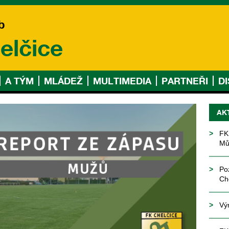
b
elčice
A TÝM
MLÁDEŽ
MULTIMEDIA
PARTNEŘI
D
AK
FK
Mů
Po
Ch
Vý