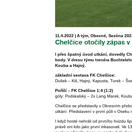
11.4.2022 |
A tým
,
Obecné
,
Sezóna 202
Chelčice otočily zápas v 
I přes špatný úvod utkání, dovedly Che
body. V dresu týmu trenéra Buchteleh
Kouba a Hajný.
základní sestava FK Chelčice:
Dušek – Kiš, Hajný, Kapusta, Turek – Š
Poříčí – FK Chelčice 1:4 (1:2)
góly: Podskalský – 2x Lang Marek, Koub
Chelčice se představily v Okresním přebor
utkání. Představení v první půli v Oseku 
I když hosté nehráli od prvního hvizdu špa
právě oni kdo jako první inkasovali. Ve 1